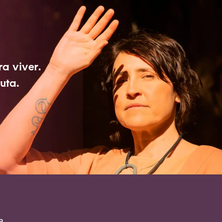
a viver.
cuta.
a.