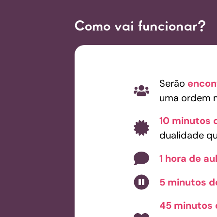
Como vai funcionar?
Serão
encon
uma ordem m
10 minutos 
dualidade q
1 hora de a
5 minutos d
45 minutos 