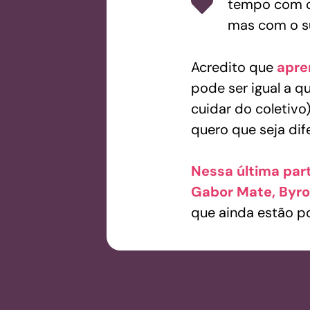
tempo com c
mas com o s
Acredito que
apre
pode ser igual a q
cuidar do coletiv
quero que seja dif
Nessa última par
Gabor Mate, Byron
que ainda estão po