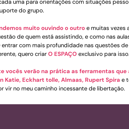
ada uma para orientações com situações pessoai
uporte do grupo.
Como vai funcionar?
ndemos muito ouvindo o outro
e muitas vezes 
uestão de quem está assistindo, e como nas aula
o) entrar com mais profundidade nas questões de
erente, quero criar
O ESPAÇO
exclusivo para isso
te vocês verão na prática as ferramentas que
 Katie, Eckhart tolle, Almaas, Rupert Spira
e t
r vir no meu caminho incessante de libertação.