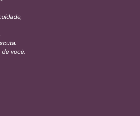
culdade,
.
scuta.
 de você,