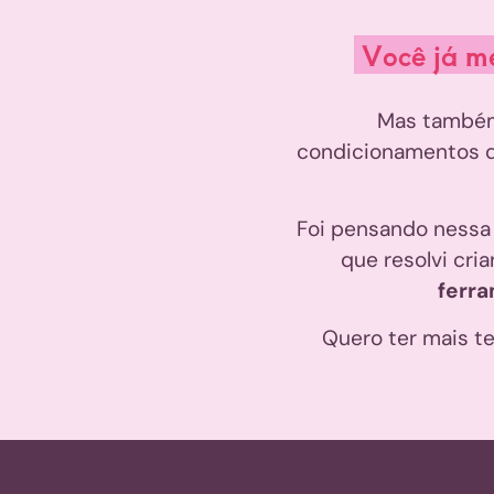
Você já me
Mas também
condicionamentos di
Foi pensando nessa
que resolvi cria
ferra
Quero ter mais t