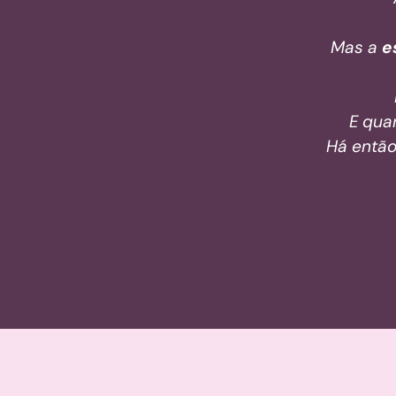
Mas a
e
E qua
Há então