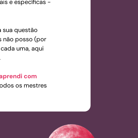
s e específicas -
a sua questão
s não posso (por
 cada uma, aqui
.
 aprendi com
odos os mestres