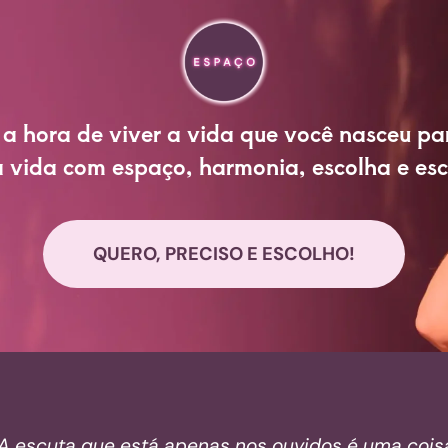
a hora de viver a vida que você nasceu par
vida com espaço, harmonia, escolha e es
QUERO, PRECISO E ESCOLHO!
A escuta que está apenas nos ouvidos é uma cois