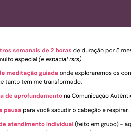
tros semanais de 2 horas
de duração por 5 mes
uito especial
(e espacial rsrs)​
de meditação guiada
onde exploraremos os con
ue tanto tem me transformado.
ula de aprofundamento
na Comunicação Autêntic
e pausa
para você sacudir o cabeção e respirar.
de atendimento individual
(feito em grupo) - aq