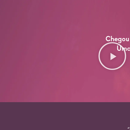
Chegou 
Uma 
“