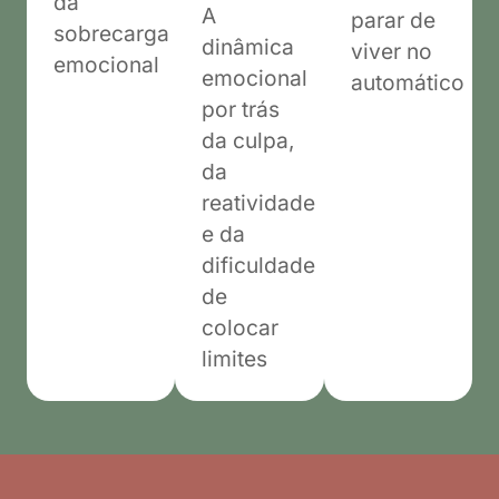
da
A
parar de
sobrecarga
dinâmica
viver no
emocional
emocional
automático
por trás
da culpa,
da
reatividade
e da
dificuldade
de
colocar
limites