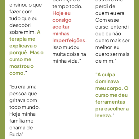
ensinou o que
tempo todo.
perdi de
fazer com
Hoje eu
quem eu era.
tudo que eu
consigo
Com esse
descobri
aceitar
curso, entendi
sobre mim.
A
minhas
que eu não
terapia me
imperfeições.
quero mais ser
explicava o
Isso mudou
melhor, eu
porquê. Mas o
muita coisa na
quero ser mais
curso me
minha vida.”
de mim."
mostrou o
como.
"
"A culpa
dominava
"Eu era uma
meu corpo. O
pessoa que
curso me deu
gritava com
ferramentas
todo mundo.
pra escolher a
Hoje minha
leveza.
"
família me
chama de
Buda"