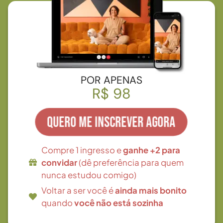
POR APENAS
R$ 98
QUERO ME INSCREVER AGORA
Compre 1 ingresso e
ganhe +2 para
convidar
(dê preferência para quem
nunca estudou comigo)
Voltar a ser você é
ainda mais bonito
quando
você não está sozinha