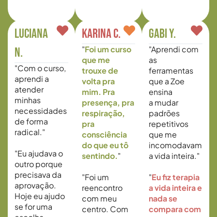
LUCIANA
Karina C.
Gabi Y.
"
Foi um curso
"Aprendi com
N.
que me
as
"Com o curso,
trouxe de
ferramentas
aprendi a
volta pra
que a Zoe
atender
mim. Pra
ensina
minhas
presença, pra
a mudar
necessidades
respiração,
padrões
de forma
pra
repetitivos
radical."
consciência
que me
do que eu tô
incomodavam
"Eu ajudava o
sentindo.
"
a vida inteira."
outro porque
precisava da
"Foi um
"
Eu fiz terapia
aprovação.
reencontro
a vida inteira e
Hoje eu ajudo
com meu
nada se
se for uma
centro. Com
compara com