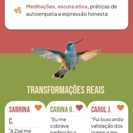
Meditações, escuta ativa,
práticas de
autoempatia e expressão honesta
TRANSFORMAÇÕES REAIS
Sabrina
CARINA G.
CAROL J.
“Eu me
“Fui buscando
C.
cobrava
validação dos
"A Zoe me
perfeição o
outros e me