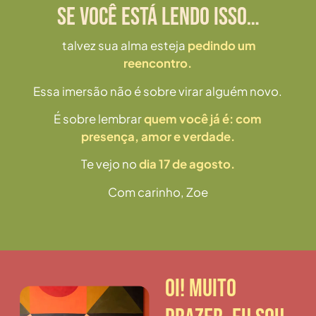
SE VOCÊ ESTÁ LENDO ISSO…
talvez sua alma esteja
pedindo um
reencontro.
Essa imersão não é sobre virar alguém novo.
É sobre lembrar
quem você já é: com
presença, amor e verdade.
Te vejo no
dia 17 de agosto.
Com carinho,
Zoe
Oi! Muito