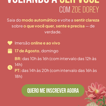
Saia do
modo automático
e volte a
sentir clareza
sobre
o que você quer, sente e precisa
— de
verdade.
Imersão
online e ao vivo
17 de Agosto
, domingo
BR:
das 10h às 16h (com intervalo das 12h às
14h)
PT:
das 14h às 20h (com intervalo das 16h às
18h)
QUERO ME INSCREVER AGORA