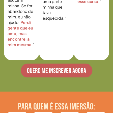
escolha
uma parte
esse curso.
"
minha. Se for
minha que
abandono de
tava
mim, eu não
esquecida."
ajudo.
Perdi
gente que eu
amo, mas
encontrei a
mim mesma.
"
QUERO ME INSCREVER AGORA
PARA QUEM É ESSA IMERSÃO: